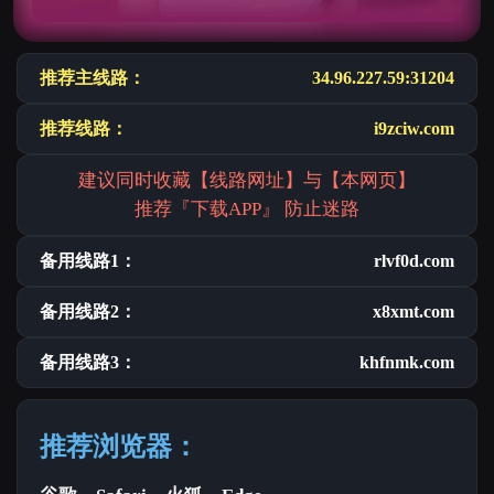
推荐主线路：
34.96.227.59:31204
推荐线路：
i9zciw.com
建议同时收藏【线路网址】与【本网页】
推荐『下载APP』 防止迷路
备用线路1：
rlvf0d.com
备用线路2：
x8xmt.com
备用线路3：
khfnmk.com
推荐浏览器：