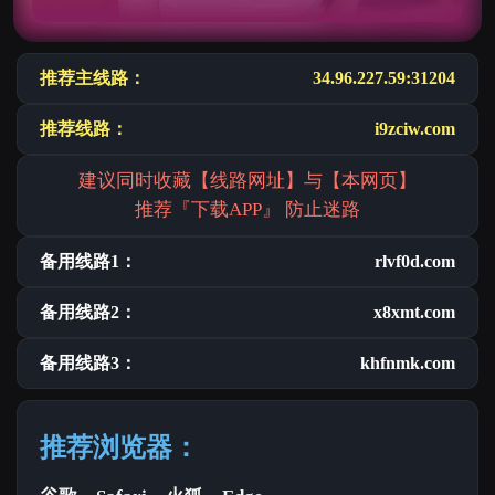
推荐主线路：
34.96.227.59:31204
推荐线路：
i9zciw.com
建议同时收藏【线路网址】与【本网页】
推荐『下载APP』 防止迷路
备用线路1：
rlvf0d.com
备用线路2：
x8xmt.com
备用线路3：
khfnmk.com
推荐浏览器：